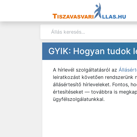
GYIK: Hogyan tudok lei
A hírlevél szolgáltatásról az
Állásért
leiratkozást követően rendszerünk 
állásértesítő hírleveleket. Fontos,
értesítéseket — továbbra is megkaph
ügyfélszolgálatunkkal.