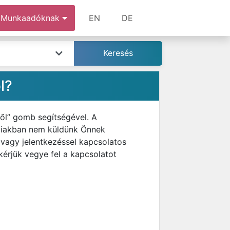
Munkaadóknak
EN
DE
l?
ről” gomb segítségével. A
bbiakban nem küldünk Önnek
 vagy jelentkezéssel kapcsolatos
kérjük vegye fel a kapcsolatot