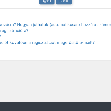
Igen
Nem
atkozásra? Hogyan juthatok (automatikusan) hozzá a számo
regisztrációra?
?
ciót követően a regisztrációt megerősítő e-mailt?