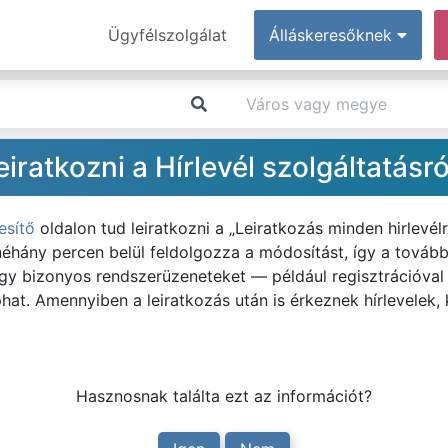
Ügyfélszolgálat
Álláskeresőknek
ratkozni a Hírlevél szolgáltatásró
esítő
oldalon tud leiratkozni a „Leiratkozás minden hirlevél
néhány percen belül feldolgozza a módosítást, így a tová
 hogy bizonyos rendszerüzeneteket — például regisztrációval
at. Amennyiben a leiratkozás után is érkeznek hírlevelek, 
Hasznosnak találta ezt az információt?