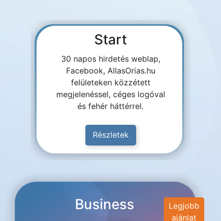
Start
30 napos hirdetés weblap,
Facebook, AllasOrias.hu
felületeken közzétett
megjelenéssel, céges logóval
és fehér háttérrel.
Részletek
Business
Legjobb
ajánlat