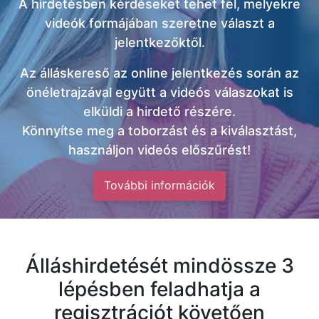
A hirdetésben kérdéseket tehet fel, melyekre
videók formájában szeretne választ a
jelentkezőktől.
Az álláskereső az online jelentkezés során az
önéletrajzával együtt a videós válaszokat is
elküldi a hirdető részére.
Könnyítse meg a toborzást és a kiválasztást,
használjon videós előszűrést!
További információk
Álláshirdetését mindössze 3
lépésben feladhatja a
regisztrációt követően