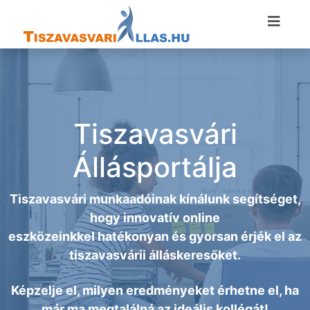
Tiszavasvári
Állásportálja
Tiszavasvári munkaadóinak kínálunk segítséget,
hogy innovatív online
eszközeinkkel hatékonyan és gyorsan érjék el az
tiszavasvárii álláskeresőket.
Képzelje el, milyen eredményeket érhetne el, ha
már ma megtalálná az ideális kollégát!