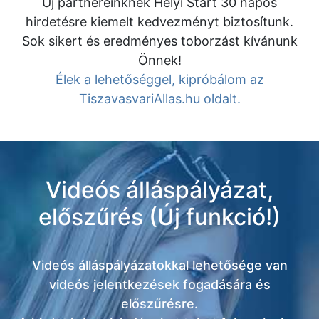
Új partnereinknek Helyi Start 30 napos
hirdetésre kiemelt kedvezményt biztosítunk.
Sok sikert és eredményes toborzást kívánunk
Önnek!
Élek a lehetőséggel, kipróbálom az
TiszavasvariAllas.hu oldalt.
Videós álláspályázat,
előszűrés (Új funkció!)
Videós álláspályázatokkal lehetősége van
videós jelentkezések fogadására és
előszűrésre.