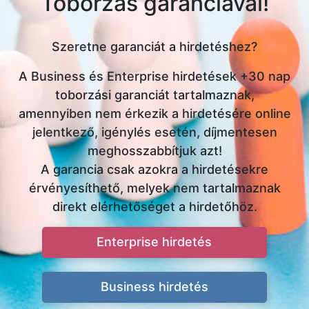
Toborzás garanciával!
Szeretne garanciát a hirdetéshez?
A Business és Enterprise hirdetések +30 nap
toborzási garanciát tartalmaznak,
amennyiben nem érkezik a hirdetésére online
jelentkező, igénylés esetén, díjmentesen
meghosszabbítjuk azt!
A garancia csak azokra a hirdetésekre
érvényesíthető, melyek nem tartalmaznak
direkt elérhetőséget a hirdetőhöz.
Enterprise hirdetés
Business hirdetés