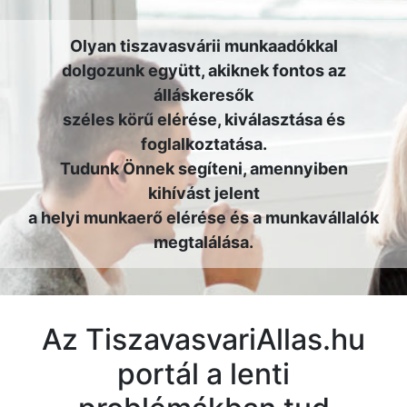
Olyan tiszavasvárii munkaadókkal
dolgozunk együtt, akiknek fontos az
álláskeresők
széles körű elérése, kiválasztása és
foglalkoztatása.
Tudunk Önnek segíteni, amennyiben
kihívást jelent
a helyi munkaerő elérése és a munkavállalók
megtalálása.
Az TiszavasvariAllas.hu
portál a lenti