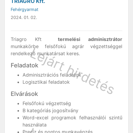
TRIAGRO Kft.
Fehérgyarmat
2024. 01. 02.
Triagro Kft
termelési adminisztrátor
munkakörbe felsőfokú agrár végzettséggel
rendelkező munkatársat keres.
Feladatok
Adminisztrációs feladatok
Logisztikai feladatok
Elvárások
Felsőfokú végzettség
B kategóriás jogosítvány
Word-excel programok felhasználói szintű
használata
Precíz és pontos munkavégzés