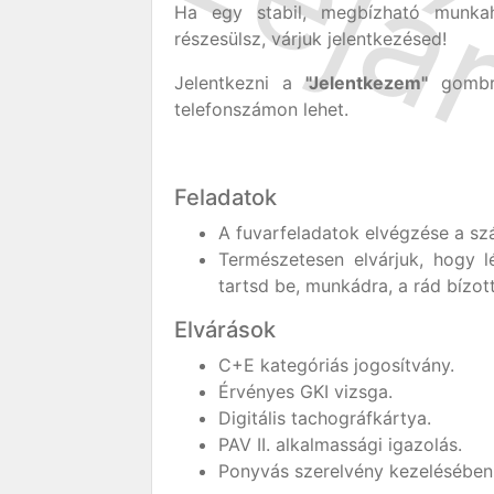
Ha egy stabil, megbízható munkah
részesülsz, várjuk jelentkezésed!
Jelentkezni a
"Jelentkezem"
gombra
telefonszámon lehet.
Feladatok
A fuvarfeladatok elvégzése a szá
Természetesen elvárjuk, hogy l
tartsd be, munkádra, a rád bízot
Elvárások
C+E kategóriás jogosítvány.
Érvényes GKI vizsga.
Digitális tachográfkártya.
PAV II. alkalmassági igazolás.
Ponyvás szerelvény kezelésében 