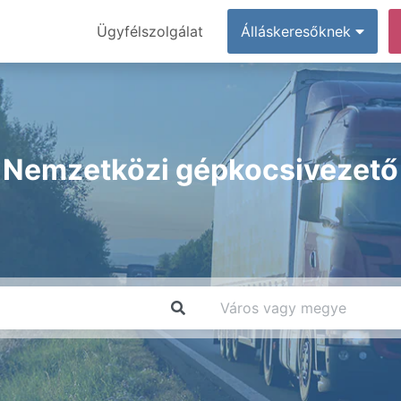
Ügyfélszolgálat
Álláskeresőknek
Nemzetközi gépkocsivezető