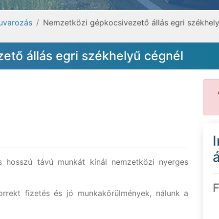
fuvarozás
Nemzetközi gépkocsivezető állás egri székhel
tő állás egri székhelyű cégnél
á
és hosszú távú munkát kínál nemzetközi nyerges
F
rrekt fizetés és jó munkakörülmények, nálunk a