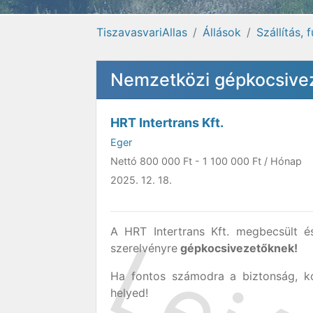
TiszavasvariAllas
Állások
Szállítás, 
Nemzetközi gépkocsiveze
HRT Intertrans Kft.
Eger
Nettó
800 000 Ft
-
1 100 000 Ft
/ Hónap
2025. 12. 18.
A HRT Intertrans Kft. megbecsült 
szerelvényre
gépkocsivezetőknek!
Ha fontos számodra a biztonság, ko
helyed!