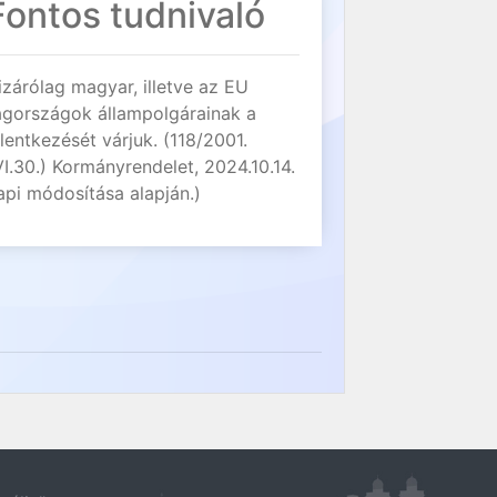
Fontos tudnivaló
izárólag magyar, illetve az EU
agországok állampolgárainak a
elentkezését várjuk. (118/2001.
VI.30.) Kormányrendelet, 2024.10.14.
api módosítása alapján.)