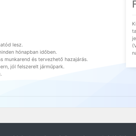
K
t
j
atód lesz.
(
 minden hónapban időben.
n
s munkarend és tervezhető hazajárás.
n, jól felszerelt járműpark.
.