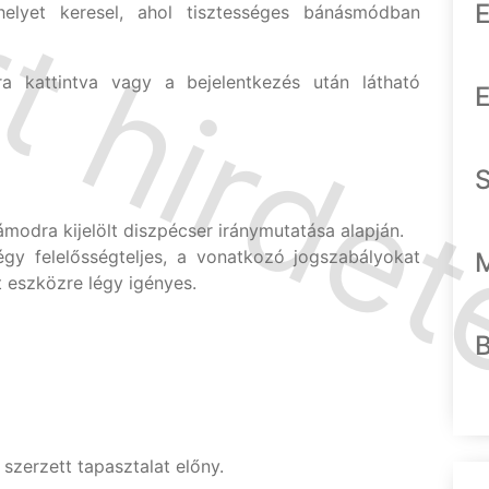
E
elyet keresel, ahol tisztességes bánásmódban
 kattintva vagy a bejelentkezés után látható
E
modra kijelölt diszpécser iránymutatása alapján.
égy felelősségteljes, a vonatkozó jogszabályokat
t eszközre légy igényes.
szerzett tapasztalat előny.