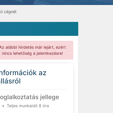
yű cégnél
Az alábbi hirdetés már lejárt, ezért
nincs lehetőség a jelentkezésre!
Információk az
llásról
oglalkoztatás jellege
Teljes munkaidő 8 óra