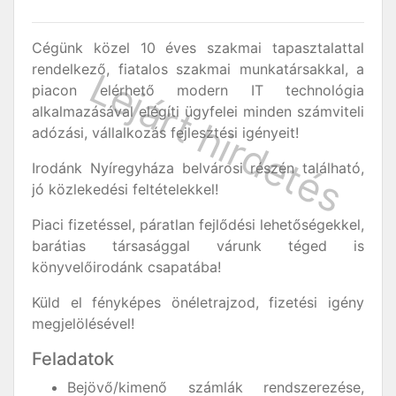
Cégünk közel 10 éves szakmai tapasztalattal
rendelkező, fiatalos szakmai munkatársakkal, a
piacon elérhető modern IT technológia
alkalmazásával elégíti ügyfelei minden számviteli
adózási, vállalkozás fejlesztési igényeit!
Irodánk Nyíregyháza belvárosi részén található,
jó közlekedési feltételekkel!
Piaci fizetéssel, páratlan fejlődési lehetőségekkel,
barátias társasággal várunk téged is
könyvelőirodánk csapatába!
Küld el fényképes önéletrajzod, fizetési igény
megjelölésével!
Feladatok
Bejövő/kimenő számlák rendszerezése,