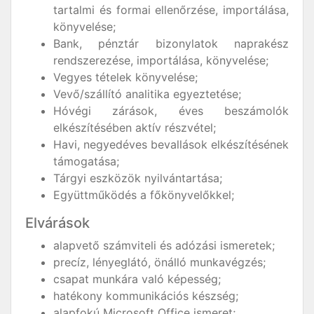
tartalmi és formai ellenőrzése, importálása,
könyvelése;
Bank, pénztár bizonylatok naprakész
rendszerezése, importálása, könyvelése;
Vegyes tételek könyvelése;
Vevő/szállító analitika egyeztetése;
Hóvégi zárások, éves beszámolók
elkészítésében aktív részvétel;
Havi, negyedéves bevallások elkészítésének
támogatása;
Tárgyi eszközök nyilvántartása;
Együttműködés a főkönyvelőkkel;
Elvárások
alapvető számviteli és adózási ismeretek;
precíz, lényeglátó, önálló munkavégzés;
csapat munkára való képesség;
hatékony kommunikációs készség;
alapfokú Microsoft Office ismeret;