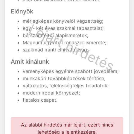
Előnyök
mérlegképes könyvelői végzettség;
egy - két éves szakmai tapasztalat;
bérszámfejtői alapismeretek;
Magnum ügyviteli rendszer ismerete;
szakmád iránti elhivatottság;
Amit kínálunk
versenyképes egyénre szabott jövedelem;
munkaköri továbbképzések térítése;
változatos, felelősségteljes feladatok;
modern irodai környezet;
fiatalos csapat.
Az alábbi hirdetés már lejárt, ezért nincs
lehetőség a jelentkezésre!