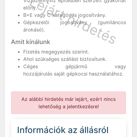
Víz/Szennyvíz építésben szerzett gyakorlat
előny.
B+E vagy C kategóriás jogosítvány.
Gépkezelői jogosítvány (gumiláncos
árokásó).
Amit kínálunk
Fizetés megegyezés szerint.
Ahol szükséges szállást biztosítunk.
Céges gépjármű vagy
hozzájárulás saját gépkocsi használatához.
Az alábbi hirdetés már lejárt, ezért nincs
lehetőség a jelentkezésre!
Információk az állásról