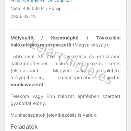
Pécs és környéke
,
Országosan
Nettó
400 000 Ft
/ Hónap
2026. 02. 11.
Mélyépítő / Közműépítő / Távközlési
hálózatépítő munkavezető
(Magyarország):
Több mint 25 éve a távközlési és erősáramú
hálózatépítésben működő vállalkozás keres
(elsősorban) Magyarország területére
mélyépítésben, közműépítésben jártas
munkavezetőt.
Telekom vagy Eon hálózat építésben szerzett
gyakorlat előny.
Munkacsapatok jelentkezését is várjuk.
Feladatok